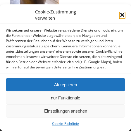
Cookie-Zustimmung
verwalten
Wir setzen auf unserer Website verschiedene Dienste und Tools ein, um
die Funktion der Website zu gewährleisten, die Navigation und
Hinweis
Präferenzen der Besucher auf der Website zu verfolgen und Ihren
Zustimmungsstatus zu speichern. Genauere Informationen können Sie
Diese Website dient allein zu Ihrer Information. Ich möchte ausdrücklich darauf hinweisen,
unter „Einstellungen ansehen“ einsehen sowie unserer Cookie-Richtlinie
dass damit keinerlei Heilversprechen verbunden sind. Insoweit bleibt auch das
entnehmen. Insoweit wir weitere Dienste ein-setzen, die nicht zwingend
Heilmittelwerbegesetz (HWG) unberührt.
für den Betrieb der Website erforderlich sind (z. B. Google Maps), holen
wir hierfür auf der jeweiligen Unterseite Ihre Zustimmung ein.
Praxis für klassische Homöopathie • Diesterwegstraße 21, 33604 Bielefeld
• Tel.: 0 52 04 / 889 779 • E-Mail:
info@naturheilpraxispietsch.de
neue
Zweitpraxis in Steinhagen: Praxis für klassische Homöopathie •
Akzeptieren
Dorotheenstraße 2, 33803 Steinhagen • Tel.: 0 52 04 / 889 779 • E-Mail:
info@naturheilpraxispietsch.de
nur Funktionale
Impressum
/
Datenschutz
Einstellungen ansehen
Cookie-Richtlinie