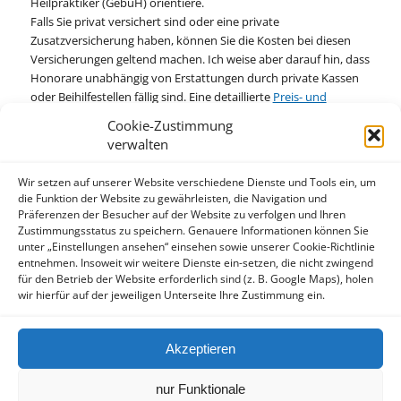
Heilpraktiker (GebüH) orientiere.
Falls Sie privat versichert sind oder eine private
Zusatzversicherung haben, können Sie die Kosten bei diesen
Versicherungen geltend machen. Ich weise aber darauf hin, dass
Honorare unabhängig von Erstattungen durch private Kassen
oder Beihilfestellen fällig sind. Eine detaillierte
Preis- und
Leistungsliste
finden Sie unter dem Menüpunkt
Cookie-Zustimmung
„Wissensdatenbank“.
verwalten
Wir setzen auf unserer Website verschiedene Dienste und Tools ein, um
die Funktion der Website zu gewährleisten, die Navigation und
Präferenzen der Besucher auf der Website zu verfolgen und Ihren
Zustimmungsstatus zu speichern. Genauere Informationen können Sie
unter „Einstellungen ansehen“ einsehen sowie unserer Cookie-Richtlinie
Hinweis
entnehmen. Insoweit wir weitere Dienste ein-setzen, die nicht zwingend
für den Betrieb der Website erforderlich sind (z. B. Google Maps), holen
Diese Website dient allein zu Ihrer Information. Ich möchte ausdrücklich darauf hinweisen,
wir hierfür auf der jeweiligen Unterseite Ihre Zustimmung ein.
dass damit keinerlei Heilversprechen verbunden sind. Insoweit bleibt auch das
Heilmittelwerbegesetz (HWG) unberührt.
Akzeptieren
Praxis für klassische Homöopathie • Diesterwegstraße 21, 33604 Bielefeld
• Tel.: 0 52 04 / 889 779 • E-Mail:
info@naturheilpraxispietsch.de
neue
nur Funktionale
Zweitpraxis in Steinhagen: Praxis für klassische Homöopathie •