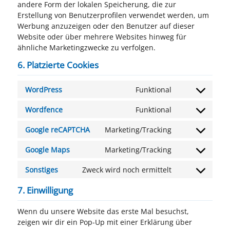
andere Form der lokalen Speicherung, die zur
Erstellung von Benutzerprofilen verwendet werden, um
Werbung anzuzeigen oder den Benutzer auf dieser
Website oder über mehrere Websites hinweg für
ähnliche Marketingzwecke zu verfolgen.
6. Platzierte Cookies
WordPress
Funktional
Consent
to
Wordfence
Funktional
Consent
service
to
wordpress
Google reCAPTCHA
Marketing/Tracking
Consent
service
to
wordfence
Google Maps
Marketing/Tracking
Consent
service
to
google-
Sonstiges
Zweck wird noch ermittelt
Consent
service
recaptcha
to
google-
7. Einwilligung
service
maps
sonstiges
Wenn du unsere Website das erste Mal besuchst,
zeigen wir dir ein Pop-Up mit einer Erklärung über